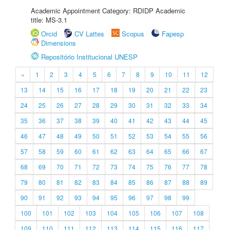
Academic Appointment Category: RDIDP Academic
title: MS-3.1
Orcid
CV Lattes
Scopus
Fapesp
Dimensions
Repositório Institucional UNESP
«
1
2
3
4
5
6
7
8
9
10
11
12
13
14
15
16
17
18
19
20
21
22
23
24
25
26
27
28
29
30
31
32
33
34
35
36
37
38
39
40
41
42
43
44
45
46
47
48
49
50
51
52
53
54
55
56
57
58
59
60
61
62
63
64
65
66
67
68
69
70
71
72
73
74
75
76
77
78
79
80
81
82
83
84
85
86
87
88
89
90
91
92
93
94
95
96
97
98
99
100
101
102
103
104
105
106
107
108
109
110
111
112
113
114
115
116
117