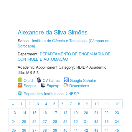
Alexandre da Silva Simões
School:
Instituto de Ciência e Tecnologia (Câmpus de
Sorocaba)
Department:
DEPARTAMENTO DE ENGENHARIA DE
CONTROLE E AUTOMAÇÃO
Academic Appointment Category: RDIDP Academic
title: MS-5.3
Orcid
CV Lattes
Google Scholar
Scopus
Fapesp
Dimensions
Repositório Institucional UNESP
«
1
2
3
4
5
6
7
8
9
10
11
12
13
14
15
16
17
18
19
20
21
22
23
24
25
26
27
28
29
30
31
32
33
34
35
36
37
38
39
40
41
42
43
44
45