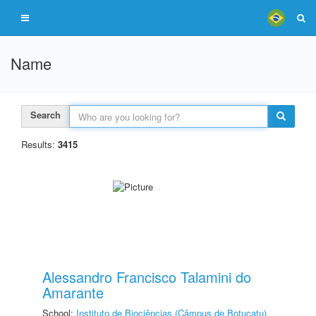
Name
Search
Results:
3415
Alessandro Francisco Talamini do
Amarante
School:
Instituto de Biociências (Câmpus de Botucatu)