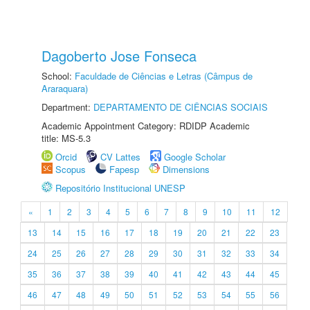
Dagoberto Jose Fonseca
School:
Faculdade de Ciências e Letras (Câmpus de
Araraquara)
Department:
DEPARTAMENTO DE CIÊNCIAS SOCIAIS
Academic Appointment Category: RDIDP Academic
title: MS-5.3
Orcid
CV Lattes
Google Scholar
Scopus
Fapesp
Dimensions
Repositório Institucional UNESP
«
1
2
3
4
5
6
7
8
9
10
11
12
13
14
15
16
17
18
19
20
21
22
23
24
25
26
27
28
29
30
31
32
33
34
35
36
37
38
39
40
41
42
43
44
45
46
47
48
49
50
51
52
53
54
55
56