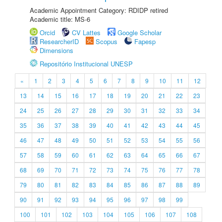
Academic Appointment Category: RDIDP retired
Academic title: MS-6
Orcid
CV Lattes
Google Scholar
ResearcherID
Scopus
Fapesp
Dimensions
Repositório Institucional UNESP
«
1
2
3
4
5
6
7
8
9
10
11
12
13
14
15
16
17
18
19
20
21
22
23
24
25
26
27
28
29
30
31
32
33
34
35
36
37
38
39
40
41
42
43
44
45
46
47
48
49
50
51
52
53
54
55
56
57
58
59
60
61
62
63
64
65
66
67
68
69
70
71
72
73
74
75
76
77
78
79
80
81
82
83
84
85
86
87
88
89
90
91
92
93
94
95
96
97
98
99
100
101
102
103
104
105
106
107
108