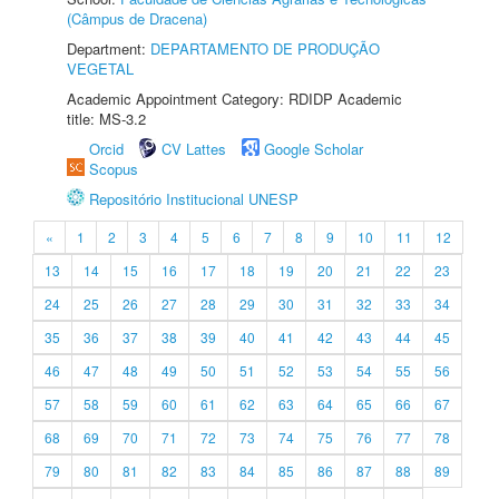
(Câmpus de Dracena)
Department:
DEPARTAMENTO DE PRODUÇÃO
VEGETAL
Academic Appointment Category: RDIDP Academic
title: MS-3.2
Orcid
CV Lattes
Google Scholar
Scopus
Repositório Institucional UNESP
«
1
2
3
4
5
6
7
8
9
10
11
12
13
14
15
16
17
18
19
20
21
22
23
24
25
26
27
28
29
30
31
32
33
34
35
36
37
38
39
40
41
42
43
44
45
46
47
48
49
50
51
52
53
54
55
56
57
58
59
60
61
62
63
64
65
66
67
68
69
70
71
72
73
74
75
76
77
78
79
80
81
82
83
84
85
86
87
88
89