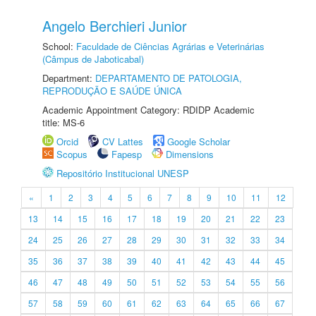
Angelo Berchieri Junior
School:
Faculdade de Ciências Agrárias e Veterinárias
(Câmpus de Jaboticabal)
Department:
DEPARTAMENTO DE PATOLOGIA,
REPRODUÇÃO E SAÚDE ÚNICA
Academic Appointment Category: RDIDP Academic
title: MS-6
Orcid
CV Lattes
Google Scholar
Scopus
Fapesp
Dimensions
Repositório Institucional UNESP
«
1
2
3
4
5
6
7
8
9
10
11
12
13
14
15
16
17
18
19
20
21
22
23
24
25
26
27
28
29
30
31
32
33
34
35
36
37
38
39
40
41
42
43
44
45
46
47
48
49
50
51
52
53
54
55
56
57
58
59
60
61
62
63
64
65
66
67