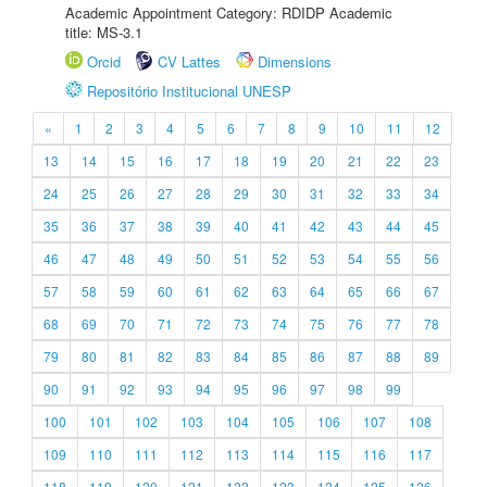
Academic Appointment Category: RDIDP Academic
title: MS-3.1
Orcid
CV Lattes
Dimensions
Repositório Institucional UNESP
«
1
2
3
4
5
6
7
8
9
10
11
12
13
14
15
16
17
18
19
20
21
22
23
24
25
26
27
28
29
30
31
32
33
34
35
36
37
38
39
40
41
42
43
44
45
46
47
48
49
50
51
52
53
54
55
56
57
58
59
60
61
62
63
64
65
66
67
68
69
70
71
72
73
74
75
76
77
78
79
80
81
82
83
84
85
86
87
88
89
90
91
92
93
94
95
96
97
98
99
100
101
102
103
104
105
106
107
108
109
110
111
112
113
114
115
116
117
118
119
120
121
122
123
124
125
126