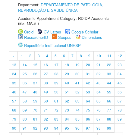
Department:
DEPARTAMENTO DE PATOLOGIA,
REPRODUÇÃO E SAÚDE ÚNICA
Academic Appointment Category: RDIDP Academic
title: MS-3.1
Orcid
CV Lattes
Google Scholar
ResearcherID
Scopus
Dimensions
Repositório Institucional UNESP
«
1
2
3
4
5
6
7
8
9
10
11
12
13
14
15
16
17
18
19
20
21
22
23
24
25
26
27
28
29
30
31
32
33
34
35
36
37
38
39
40
41
42
43
44
45
46
47
48
49
50
51
52
53
54
55
56
57
58
59
60
61
62
63
64
65
66
67
68
69
70
71
72
73
74
75
76
77
78
79
80
81
82
83
84
85
86
87
88
89
90
91
92
93
94
95
96
97
98
99