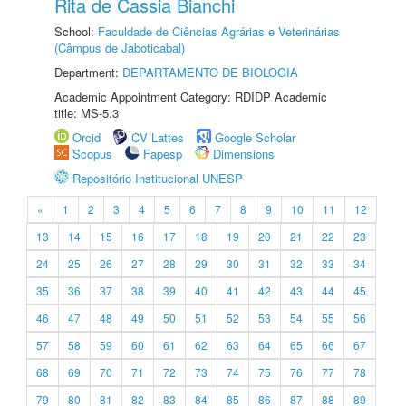
Rita de Cassia Bianchi
School:
Faculdade de Ciências Agrárias e Veterinárias
(Câmpus de Jaboticabal)
Department:
DEPARTAMENTO DE BIOLOGIA
Academic Appointment Category: RDIDP Academic
title: MS-5.3
Orcid
CV Lattes
Google Scholar
Scopus
Fapesp
Dimensions
Repositório Institucional UNESP
«
1
2
3
4
5
6
7
8
9
10
11
12
13
14
15
16
17
18
19
20
21
22
23
24
25
26
27
28
29
30
31
32
33
34
35
36
37
38
39
40
41
42
43
44
45
46
47
48
49
50
51
52
53
54
55
56
57
58
59
60
61
62
63
64
65
66
67
68
69
70
71
72
73
74
75
76
77
78
79
80
81
82
83
84
85
86
87
88
89