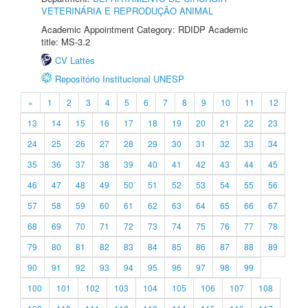
VETERINÁRIA E REPRODUÇÃO ANIMAL
Academic Appointment Category: RDIDP Academic
title: MS-3.2
CV Lattes
Repositório Institucional UNESP
«
1
2
3
4
5
6
7
8
9
10
11
12
13
14
15
16
17
18
19
20
21
22
23
24
25
26
27
28
29
30
31
32
33
34
35
36
37
38
39
40
41
42
43
44
45
46
47
48
49
50
51
52
53
54
55
56
57
58
59
60
61
62
63
64
65
66
67
68
69
70
71
72
73
74
75
76
77
78
79
80
81
82
83
84
85
86
87
88
89
90
91
92
93
94
95
96
97
98
99
100
101
102
103
104
105
106
107
108