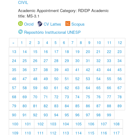
CIVIL
Academic Appointment Category: RDIDP Academic
title: MS-3.1
Orcid
CV Lattes
Scopus
Repositório Institucional UNESP
«
1
2
3
4
5
6
7
8
9
10
11
12
13
14
15
16
17
18
19
20
21
22
23
24
25
26
27
28
29
30
31
32
33
34
35
36
37
38
39
40
41
42
43
44
45
46
47
48
49
50
51
52
53
54
55
56
57
58
59
60
61
62
63
64
65
66
67
68
69
70
71
72
73
74
75
76
77
78
79
80
81
82
83
84
85
86
87
88
89
90
91
92
93
94
95
96
97
98
99
100
101
102
103
104
105
106
107
108
109
110
111
112
113
114
115
116
117