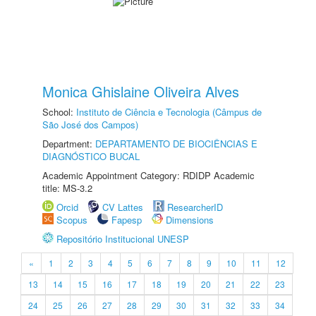
Monica Ghislaine Oliveira Alves
School:
Instituto de Ciência e Tecnologia (Câmpus de
São José dos Campos)
Department:
DEPARTAMENTO DE BIOCIÊNCIAS E
DIAGNÓSTICO BUCAL
Academic Appointment Category: RDIDP Academic
title: MS-3.2
Orcid
CV Lattes
ResearcherID
Scopus
Fapesp
Dimensions
Repositório Institucional UNESP
«
1
2
3
4
5
6
7
8
9
10
11
12
13
14
15
16
17
18
19
20
21
22
23
24
25
26
27
28
29
30
31
32
33
34