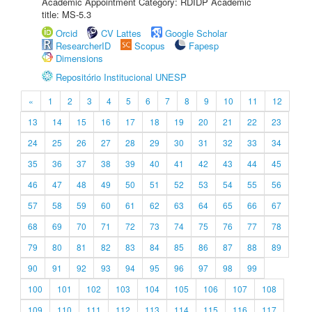
Academic Appointment Category: RDIDP Academic
title: MS-5.3
Orcid
CV Lattes
Google Scholar
ResearcherID
Scopus
Fapesp
Dimensions
Repositório Institucional UNESP
«
1
2
3
4
5
6
7
8
9
10
11
12
13
14
15
16
17
18
19
20
21
22
23
24
25
26
27
28
29
30
31
32
33
34
35
36
37
38
39
40
41
42
43
44
45
46
47
48
49
50
51
52
53
54
55
56
57
58
59
60
61
62
63
64
65
66
67
68
69
70
71
72
73
74
75
76
77
78
79
80
81
82
83
84
85
86
87
88
89
90
91
92
93
94
95
96
97
98
99
100
101
102
103
104
105
106
107
108
109
110
111
112
113
114
115
116
117