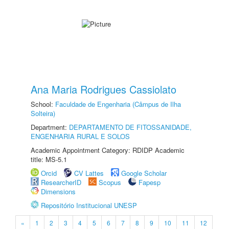
Ana Maria Rodrigues Cassiolato
School:
Faculdade de Engenharia (Câmpus de Ilha
Solteira)
Department:
DEPARTAMENTO DE FITOSSANIDADE,
ENGENHARIA RURAL E SOLOS
Academic Appointment Category: RDIDP Academic
title: MS-5.1
Orcid
CV Lattes
Google Scholar
ResearcherID
Scopus
Fapesp
Dimensions
Repositório Institucional UNESP
«
1
2
3
4
5
6
7
8
9
10
11
12