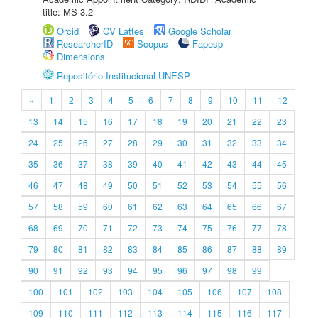
title: MS-3.2
Orcid
CV Lattes
Google Scholar
ResearcherID
Scopus
Fapesp
Dimensions
Repositório Institucional UNESP
«
1
2
3
4
5
6
7
8
9
10
11
12
13
14
15
16
17
18
19
20
21
22
23
24
25
26
27
28
29
30
31
32
33
34
35
36
37
38
39
40
41
42
43
44
45
46
47
48
49
50
51
52
53
54
55
56
57
58
59
60
61
62
63
64
65
66
67
68
69
70
71
72
73
74
75
76
77
78
79
80
81
82
83
84
85
86
87
88
89
90
91
92
93
94
95
96
97
98
99
100
101
102
103
104
105
106
107
108
109
110
111
112
113
114
115
116
117