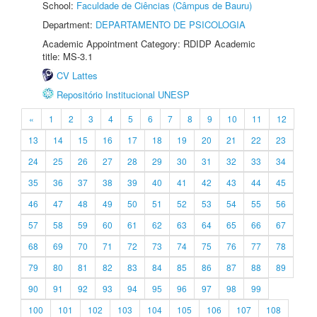
School:
Faculdade de Ciências (Câmpus de Bauru)
Department:
DEPARTAMENTO DE PSICOLOGIA
Academic Appointment Category: RDIDP Academic
title: MS-3.1
CV Lattes
Repositório Institucional UNESP
«
1
2
3
4
5
6
7
8
9
10
11
12
13
14
15
16
17
18
19
20
21
22
23
24
25
26
27
28
29
30
31
32
33
34
35
36
37
38
39
40
41
42
43
44
45
46
47
48
49
50
51
52
53
54
55
56
57
58
59
60
61
62
63
64
65
66
67
68
69
70
71
72
73
74
75
76
77
78
79
80
81
82
83
84
85
86
87
88
89
90
91
92
93
94
95
96
97
98
99
100
101
102
103
104
105
106
107
108