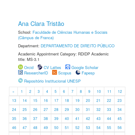
Ana Clara Tristão
School:
Faculdade de Ciências Humanas e Sociais
(Câmpus de Franca)
Department:
DEPARTAMENTO DE DIREITO PÚBLICO
Academic Appointment Category: RDIDP Academic
title: MS-3.1
Orcid
CV Lattes
Google Scholar
ResearcherID
Scopus
Fapesp
Repositório Institucional UNESP
«
1
2
3
4
5
6
7
8
9
10
11
12
13
14
15
16
17
18
19
20
21
22
23
24
25
26
27
28
29
30
31
32
33
34
35
36
37
38
39
40
41
42
43
44
45
46
47
48
49
50
51
52
53
54
55
56