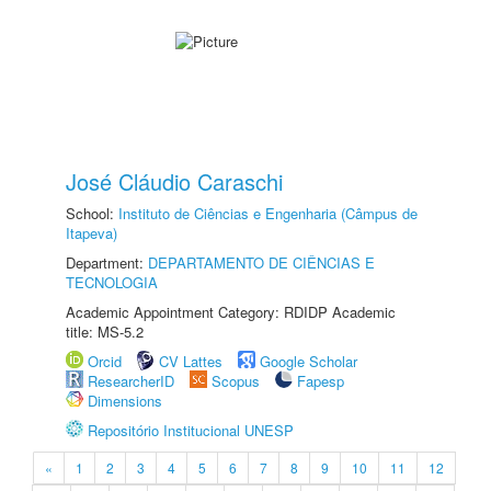
José Cláudio Caraschi
School:
Instituto de Ciências e Engenharia (Câmpus de
Itapeva)
Department:
DEPARTAMENTO DE CIÊNCIAS E
TECNOLOGIA
Academic Appointment Category: RDIDP Academic
title: MS-5.2
Orcid
CV Lattes
Google Scholar
ResearcherID
Scopus
Fapesp
Dimensions
Repositório Institucional UNESP
«
1
2
3
4
5
6
7
8
9
10
11
12