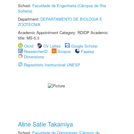
School:
Faculdade de Engenharia (Câmpus de Ilha
Solteira)
Department:
DEPARTAMENTO DE BIOLOGIA E
ZOOTECNIA
Academic Appointment Category: RDIDP Academic
title: MS-5.3
Orcid
CV Lattes
Google Scholar
ResearcherID
Scopus
Fapesp
Dimensions
Repositório Institucional UNESP
Aline Satie Takamiya
School:
Faculdade de Odontologia (Câmpus de