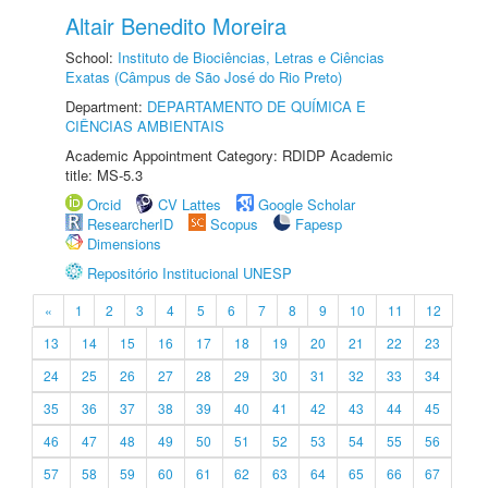
Altair Benedito Moreira
School:
Instituto de Biociências, Letras e Ciências
Exatas (Câmpus de São José do Rio Preto)
Department:
DEPARTAMENTO DE QUÍMICA E
CIÊNCIAS AMBIENTAIS
Academic Appointment Category: RDIDP Academic
title: MS-5.3
Orcid
CV Lattes
Google Scholar
ResearcherID
Scopus
Fapesp
Dimensions
Repositório Institucional UNESP
«
1
2
3
4
5
6
7
8
9
10
11
12
13
14
15
16
17
18
19
20
21
22
23
24
25
26
27
28
29
30
31
32
33
34
35
36
37
38
39
40
41
42
43
44
45
46
47
48
49
50
51
52
53
54
55
56
57
58
59
60
61
62
63
64
65
66
67