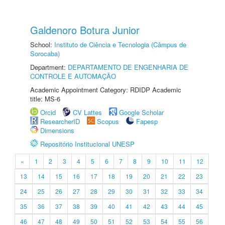
Galdenoro Botura Junior
School:
Instituto de Ciência e Tecnologia (Câmpus de
Sorocaba)
Department:
DEPARTAMENTO DE ENGENHARIA DE
CONTROLE E AUTOMAÇÃO
Academic Appointment Category: RDIDP Academic
title: MS-6
Orcid
CV Lattes
Google Scholar
ResearcherID
Scopus
Fapesp
Dimensions
Repositório Institucional UNESP
«
1
2
3
4
5
6
7
8
9
10
11
12
13
14
15
16
17
18
19
20
21
22
23
24
25
26
27
28
29
30
31
32
33
34
35
36
37
38
39
40
41
42
43
44
45
46
47
48
49
50
51
52
53
54
55
56