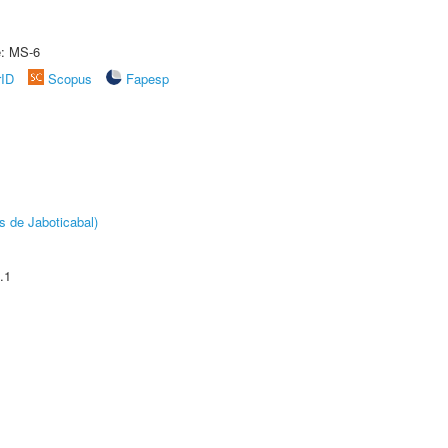
e: MS-6
rID
Scopus
Fapesp
s de Jaboticabal)
.1