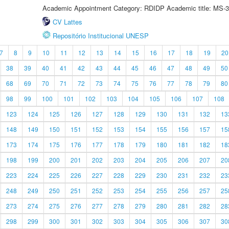
Academic Appointment Category: RDIDP Academic title: MS-3
CV Lattes
Repositório Institucional UNESP
7
8
9
10
11
12
13
14
15
16
17
18
19
20
38
39
40
41
42
43
44
45
46
47
48
49
50
68
69
70
71
72
73
74
75
76
77
78
79
80
98
99
100
101
102
103
104
105
106
107
108
123
124
125
126
127
128
129
130
131
132
13
148
149
150
151
152
153
154
155
156
157
15
173
174
175
176
177
178
179
180
181
182
18
198
199
200
201
202
203
204
205
206
207
20
223
224
225
226
227
228
229
230
231
232
23
248
249
250
251
252
253
254
255
256
257
25
273
274
275
276
277
278
279
280
281
282
28
298
299
300
301
302
303
304
305
306
307
30