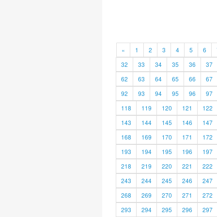
«
1
2
3
4
5
6
32
33
34
35
36
37
62
63
64
65
66
67
92
93
94
95
96
97
118
119
120
121
122
143
144
145
146
147
168
169
170
171
172
193
194
195
196
197
218
219
220
221
222
243
244
245
246
247
268
269
270
271
272
293
294
295
296
297