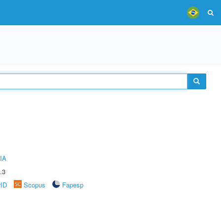
IA
.3
rID
Scopus
Fapesp