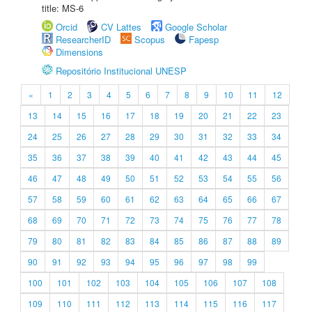
title: MS-6
Orcid
CV Lattes
Google Scholar
ResearcherID
Scopus
Fapesp
Dimensions
Repositório Institucional UNESP
«
1
2
3
4
5
6
7
8
9
10
11
12
13
14
15
16
17
18
19
20
21
22
23
24
25
26
27
28
29
30
31
32
33
34
35
36
37
38
39
40
41
42
43
44
45
46
47
48
49
50
51
52
53
54
55
56
57
58
59
60
61
62
63
64
65
66
67
68
69
70
71
72
73
74
75
76
77
78
79
80
81
82
83
84
85
86
87
88
89
90
91
92
93
94
95
96
97
98
99
100
101
102
103
104
105
106
107
108
109
110
111
112
113
114
115
116
117