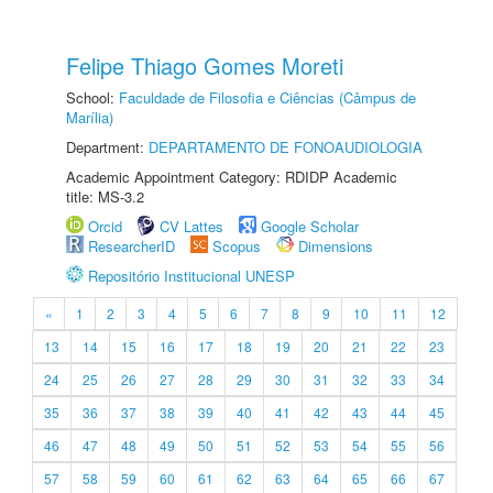
Felipe Thiago Gomes Moreti
School:
Faculdade de Filosofia e Ciências (Câmpus de
Marília)
Department:
DEPARTAMENTO DE FONOAUDIOLOGIA
Academic Appointment Category: RDIDP Academic
title: MS-3.2
Orcid
CV Lattes
Google Scholar
ResearcherID
Scopus
Dimensions
Repositório Institucional UNESP
«
1
2
3
4
5
6
7
8
9
10
11
12
13
14
15
16
17
18
19
20
21
22
23
24
25
26
27
28
29
30
31
32
33
34
35
36
37
38
39
40
41
42
43
44
45
46
47
48
49
50
51
52
53
54
55
56
57
58
59
60
61
62
63
64
65
66
67