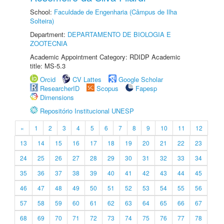
School:
Faculdade de Engenharia (Câmpus de Ilha
Solteira)
Department:
DEPARTAMENTO DE BIOLOGIA E
ZOOTECNIA
Academic Appointment Category: RDIDP Academic
title: MS-5.3
Orcid
CV Lattes
Google Scholar
ResearcherID
Scopus
Fapesp
Dimensions
Repositório Institucional UNESP
«
1
2
3
4
5
6
7
8
9
10
11
12
13
14
15
16
17
18
19
20
21
22
23
24
25
26
27
28
29
30
31
32
33
34
35
36
37
38
39
40
41
42
43
44
45
46
47
48
49
50
51
52
53
54
55
56
57
58
59
60
61
62
63
64
65
66
67
68
69
70
71
72
73
74
75
76
77
78