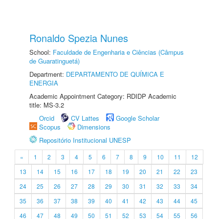
Ronaldo Spezia Nunes
School:
Faculdade de Engenharia e Ciências (Câmpus
de Guaratinguetá)
Department:
DEPARTAMENTO DE QUÍMICA E
ENERGIA
Academic Appointment Category: RDIDP Academic
title: MS-3.2
Orcid
CV Lattes
Google Scholar
Scopus
Dimensions
Repositório Institucional UNESP
«
1
2
3
4
5
6
7
8
9
10
11
12
13
14
15
16
17
18
19
20
21
22
23
24
25
26
27
28
29
30
31
32
33
34
35
36
37
38
39
40
41
42
43
44
45
46
47
48
49
50
51
52
53
54
55
56