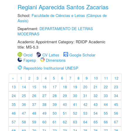
Regiani Aparecida Santos Zacarias
School:
Faculdade de Ciências e Letras (Câmpus de
Assis)
Department:
DEPARTAMENTO DE LETRAS
MODERNAS
Academic Appointment Category: RDIDP Academic
title: MS-5.3
Orcid
CV Lattes
Google Scholar
Fapesp
Dimensions
Repositório Institucional UNESP
«
1
2
3
4
5
6
7
8
9
10
11
12
13
14
15
16
17
18
19
20
21
22
23
24
25
26
27
28
29
30
31
32
33
34
35
36
37
38
39
40
41
42
43
44
45
46
47
48
49
50
51
52
53
54
55
56
57
58
59
60
61
62
63
64
65
66
67
68
69
70
71
72
73
74
75
76
77
78