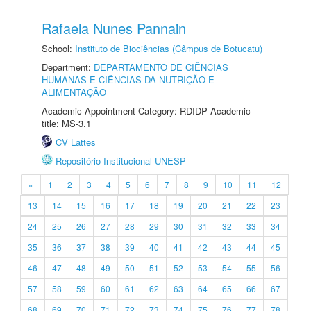
Rafaela Nunes Pannain
School:
Instituto de Biociências (Câmpus de Botucatu)
Department:
DEPARTAMENTO DE CIÊNCIAS
HUMANAS E CIÊNCIAS DA NUTRIÇÃO E
ALIMENTAÇÃO
Academic Appointment Category: RDIDP Academic
title: MS-3.1
CV Lattes
Repositório Institucional UNESP
«
1
2
3
4
5
6
7
8
9
10
11
12
13
14
15
16
17
18
19
20
21
22
23
24
25
26
27
28
29
30
31
32
33
34
35
36
37
38
39
40
41
42
43
44
45
46
47
48
49
50
51
52
53
54
55
56
57
58
59
60
61
62
63
64
65
66
67
68
69
70
71
72
73
74
75
76
77
78