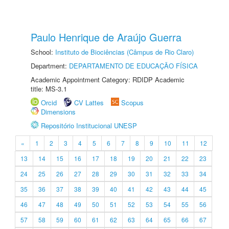
Paulo Henrique de Araújo Guerra
School:
Instituto de Biociências (Câmpus de Rio Claro)
Department:
DEPARTAMENTO DE EDUCAÇÃO FÍSICA
Academic Appointment Category: RDIDP Academic
title: MS-3.1
Orcid
CV Lattes
Scopus
Dimensions
Repositório Institucional UNESP
«
1
2
3
4
5
6
7
8
9
10
11
12
13
14
15
16
17
18
19
20
21
22
23
24
25
26
27
28
29
30
31
32
33
34
35
36
37
38
39
40
41
42
43
44
45
46
47
48
49
50
51
52
53
54
55
56
57
58
59
60
61
62
63
64
65
66
67