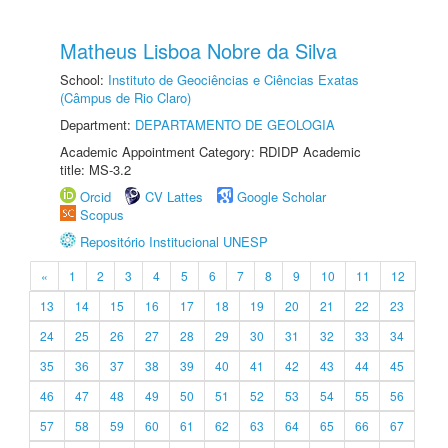
Matheus Lisboa Nobre da Silva
School:
Instituto de Geociências e Ciências Exatas
(Câmpus de Rio Claro)
Department:
DEPARTAMENTO DE GEOLOGIA
Academic Appointment Category: RDIDP Academic
title: MS-3.2
Orcid
CV Lattes
Google Scholar
Scopus
Repositório Institucional UNESP
«
1
2
3
4
5
6
7
8
9
10
11
12
13
14
15
16
17
18
19
20
21
22
23
24
25
26
27
28
29
30
31
32
33
34
35
36
37
38
39
40
41
42
43
44
45
46
47
48
49
50
51
52
53
54
55
56
57
58
59
60
61
62
63
64
65
66
67