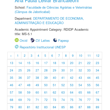
Ana Paula Leivar Brancaleoni
School:
Faculdade de Ciências Agrárias e Veterinárias
(Câmpus de Jaboticabal)
Department:
DEPARTAMENTO DE ECONOMIA,
ADMINISTRAÇÃO E EDUCAÇÃO
Academic Appointment Category: RDIDP Academic
title: MS-5.1
Orcid
CV Lattes
Fapesp
Repositório Institucional UNESP
«
1
2
3
4
5
6
7
8
9
10
11
12
13
14
15
16
17
18
19
20
21
22
23
24
25
26
27
28
29
30
31
32
33
34
35
36
37
38
39
40
41
42
43
44
45
46
47
48
49
50
51
52
53
54
55
56
57
58
59
60
61
62
63
64
65
66
67
68
69
70
71
72
73
74
75
76
77
78
79
80
81
82
83
84
85
86
87
88
89