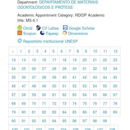
Department:
DEPARTAMENTO DE MATERIAIS
ODONTOLÓGICOS E PRÓTESE
Academic Appointment Category: RDIDP Academic
title: MS-5.1
Orcid
CV Lattes
Google Scholar
Scopus
Fapesp
Dimensions
Repositório Institucional UNESP
«
1
2
3
4
5
6
7
8
9
10
11
12
13
14
15
16
17
18
19
20
21
22
23
24
25
26
27
28
29
30
31
32
33
34
35
36
37
38
39
40
41
42
43
44
45
46
47
48
49
50
51
52
53
54
55
56
57
58
59
60
61
62
63
64
65
66
67
68
69
70
71
72
73
74
75
76
77
78
79
80
81
82
83
84
85
86
87
88
89
90
91
92
93
94
95
96
97
98
99
100
101
102
103
104
105
106
107
108