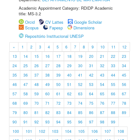
Academic Appointment Category: RDIDP Academic
title: MS-3.2
Orcid
CV Lattes
Google Scholar
Scopus
Fapesp
Dimensions
Repositório Institucional UNESP
«
1
2
3
4
5
6
7
8
9
10
11
12
13
14
15
16
17
18
19
20
21
22
23
24
25
26
27
28
29
30
31
32
33
34
35
36
37
38
39
40
41
42
43
44
45
46
47
48
49
50
51
52
53
54
55
56
57
58
59
60
61
62
63
64
65
66
67
68
69
70
71
72
73
74
75
76
77
78
79
80
81
82
83
84
85
86
87
88
89
90
91
92
93
94
95
96
97
98
99
100
101
102
103
104
105
106
107
108