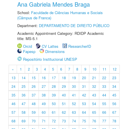
Ana Gabriela Mendes Braga
School:
Faculdade de Ciências Humanas e Sociais
(Câmpus de Franca)
Department:
DEPARTAMENTO DE DIREITO PÚBLICO
Academic Appointment Category: RDIDP Academic
title: MS-5.1
Orcid
CV Lattes
ResearcherID
Fapesp
Dimensions
Repositório Institucional UNESP
«
1
2
3
4
5
6
7
8
9
10
11
12
13
14
15
16
17
18
19
20
21
22
23
24
25
26
27
28
29
30
31
32
33
34
35
36
37
38
39
40
41
42
43
44
45
46
47
48
49
50
51
52
53
54
55
56
57
58
59
60
61
62
63
64
65
66
67
68
69
70
71
72
73
74
75
76
77
78