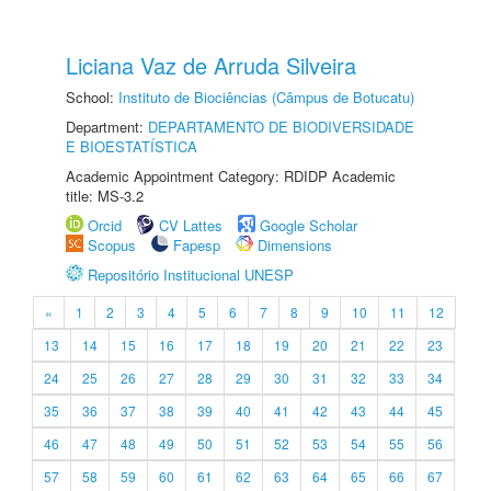
Liciana Vaz de Arruda Silveira
School:
Instituto de Biociências (Câmpus de Botucatu)
Department:
DEPARTAMENTO DE BIODIVERSIDADE
E BIOESTATÍSTICA
Academic Appointment Category: RDIDP Academic
title: MS-3.2
Orcid
CV Lattes
Google Scholar
Scopus
Fapesp
Dimensions
Repositório Institucional UNESP
«
1
2
3
4
5
6
7
8
9
10
11
12
13
14
15
16
17
18
19
20
21
22
23
24
25
26
27
28
29
30
31
32
33
34
35
36
37
38
39
40
41
42
43
44
45
46
47
48
49
50
51
52
53
54
55
56
57
58
59
60
61
62
63
64
65
66
67