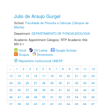
Julio de Araujo Gurgel
School:
Faculdade de Filosofia e Ciências (Câmpus de
Marília)
Department:
DEPARTAMENTO DE FONOAUDIOLOGIA
Academic Appointment Category: RTP Academic title:
MS-3.1
Orcid
CV Lattes
Google Scholar
Scopus
Dimensions
Repositório Institucional UNESP
«
1
2
3
4
5
6
7
8
9
10
11
12
13
14
15
16
17
18
19
20
21
22
23
24
25
26
27
28
29
30
31
32
33
34
35
36
37
38
39
40
41
42
43
44
45
46
47
48
49
50
51
52
53
54
55
56
57
58
59
60
61
62
63
64
65
66
67