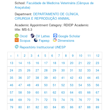
School:
Faculdade de Medicina Veterinária (Câmpus de
Araçatuba)
Department:
DEPARTAMENTO DE CLÍNICA,
CIRURGIA E REPRODUÇÃO ANIMAL
Academic Appointment Category: RDIDP Academic
title: MS-5.3
Orcid
CV Lattes
Google Scholar
Scopus
Fapesp
Dimensions
Repositório Institucional UNESP
«
1
2
3
4
5
6
7
8
9
10
11
12
13
14
15
16
17
18
19
20
21
22
23
24
25
26
27
28
29
30
31
32
33
34
35
36
37
38
39
40
41
42
43
44
45
46
47
48
49
50
51
52
53
54
55
56
57
58
59
60
61
62
63
64
65
66
67
68
69
70
71
72
73
74
75
76
77
78
79
80
81
82
83
84
85
86
87
88
89