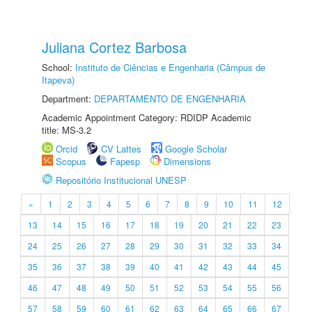
Juliana Cortez Barbosa
School:
Instituto de Ciências e Engenharia (Câmpus de
Itapeva)
Department:
DEPARTAMENTO DE ENGENHARIA
Academic Appointment Category: RDIDP Academic
title: MS-3.2
Orcid
CV Lattes
Google Scholar
Scopus
Fapesp
Dimensions
Repositório Institucional UNESP
«
1
2
3
4
5
6
7
8
9
10
11
12
13
14
15
16
17
18
19
20
21
22
23
24
25
26
27
28
29
30
31
32
33
34
35
36
37
38
39
40
41
42
43
44
45
46
47
48
49
50
51
52
53
54
55
56
57
58
59
60
61
62
63
64
65
66
67