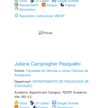
Orcid
CV Lattes
Google Scholar
ResearcherID
Scopus
Fapesp
Dimensions
Repositório Institucional UNESP
Juliana Campregher Pasqualini
School:
Faculdade de Ciências e Letras (Câmpus de
Araraquara)
Department:
DEPARTAMENTO DE PSICOLOGIA DA
EDUCAÇÃO
Academic Appointment Category: RDIDP Academic
title: MS-3.2
Orcid
CV Lattes
Google Scholar
Scopus
Fapesp
Dimensions