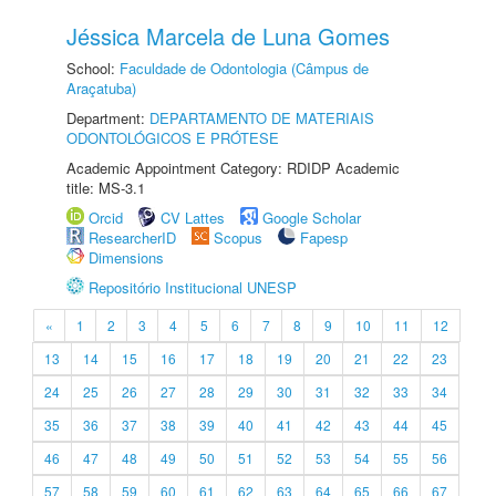
Jéssica Marcela de Luna Gomes
School:
Faculdade de Odontologia (Câmpus de
Araçatuba)
Department:
DEPARTAMENTO DE MATERIAIS
ODONTOLÓGICOS E PRÓTESE
Academic Appointment Category: RDIDP Academic
title: MS-3.1
Orcid
CV Lattes
Google Scholar
ResearcherID
Scopus
Fapesp
Dimensions
Repositório Institucional UNESP
«
1
2
3
4
5
6
7
8
9
10
11
12
13
14
15
16
17
18
19
20
21
22
23
24
25
26
27
28
29
30
31
32
33
34
35
36
37
38
39
40
41
42
43
44
45
46
47
48
49
50
51
52
53
54
55
56
57
58
59
60
61
62
63
64
65
66
67