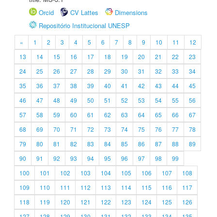
Orcid
CV Lattes
Dimensions
Repositório Institucional UNESP
«
1
2
3
4
5
6
7
8
9
10
11
12
13
14
15
16
17
18
19
20
21
22
23
24
25
26
27
28
29
30
31
32
33
34
35
36
37
38
39
40
41
42
43
44
45
46
47
48
49
50
51
52
53
54
55
56
57
58
59
60
61
62
63
64
65
66
67
68
69
70
71
72
73
74
75
76
77
78
79
80
81
82
83
84
85
86
87
88
89
90
91
92
93
94
95
96
97
98
99
100
101
102
103
104
105
106
107
108
109
110
111
112
113
114
115
116
117
118
119
120
121
122
123
124
125
126
127
128
129
130
131
132
133
134
135