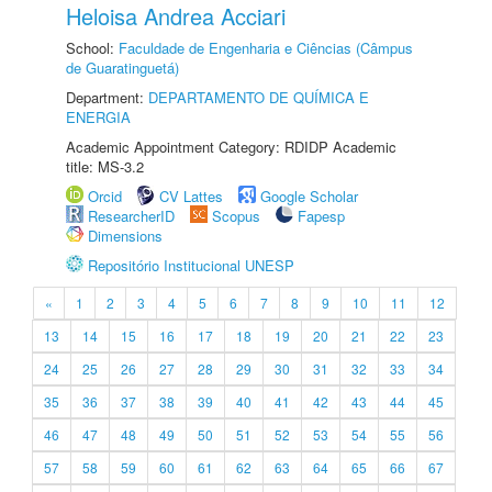
Heloisa Andrea Acciari
School:
Faculdade de Engenharia e Ciências (Câmpus
de Guaratinguetá)
Department:
DEPARTAMENTO DE QUÍMICA E
ENERGIA
Academic Appointment Category: RDIDP Academic
title: MS-3.2
Orcid
CV Lattes
Google Scholar
ResearcherID
Scopus
Fapesp
Dimensions
Repositório Institucional UNESP
«
1
2
3
4
5
6
7
8
9
10
11
12
13
14
15
16
17
18
19
20
21
22
23
24
25
26
27
28
29
30
31
32
33
34
35
36
37
38
39
40
41
42
43
44
45
46
47
48
49
50
51
52
53
54
55
56
57
58
59
60
61
62
63
64
65
66
67