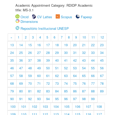
Academic Appointment Category: RDIDP Academic
title: MS-3.1
Orcid
CV Lattes
Scopus
Fapesp
Dimensions
Repositório Institucional UNESP
«
1
2
3
4
5
6
7
8
9
10
11
12
13
14
15
16
17
18
19
20
21
22
23
24
25
26
27
28
29
30
31
32
33
34
35
36
37
38
39
40
41
42
43
44
45
46
47
48
49
50
51
52
53
54
55
56
57
58
59
60
61
62
63
64
65
66
67
68
69
70
71
72
73
74
75
76
77
78
79
80
81
82
83
84
85
86
87
88
89
90
91
92
93
94
95
96
97
98
99
100
101
102
103
104
105
106
107
108
109
110
111
112
113
114
115
116
117