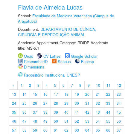
Flavia de Almeida Lucas
School:
Faculdade de Medicina Veterinária (Câmpus de
Araçatuba)
Department:
DEPARTAMENTO DE CLÍNICA,
CIRURGIA E REPRODUÇÃO ANIMAL
Academic Appointment Category: RDIDP Academic
title: MS-5.1
Orcid
CV Lattes
Google Scholar
ResearcherID
Scopus
Fapesp
Dimensions
Repositório Institucional UNESP
«
1
2
3
4
5
6
7
8
9
10
11
12
13
14
15
16
17
18
19
20
21
22
23
24
25
26
27
28
29
30
31
32
33
34
35
36
37
38
39
40
41
42
43
44
45
46
47
48
49
50
51
52
53
54
55
56
57
58
59
60
61
62
63
64
65
66
67