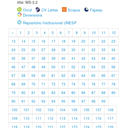
title: MS-3.2
Orcid
CV Lattes
Scopus
Fapesp
Dimensions
Repositório Institucional UNESP
«
1
2
3
4
5
6
7
8
9
10
11
12
13
14
15
16
17
18
19
20
21
22
23
24
25
26
27
28
29
30
31
32
33
34
35
36
37
38
39
40
41
42
43
44
45
46
47
48
49
50
51
52
53
54
55
56
57
58
59
60
61
62
63
64
65
66
67
68
69
70
71
72
73
74
75
76
77
78
79
80
81
82
83
84
85
86
87
88
89
90
91
92
93
94
95
96
97
98
99
100
101
102
103
104
105
106
107
108
109
110
111
112
113
114
115
116
117
118
119
120
121
122
123
124
125
126