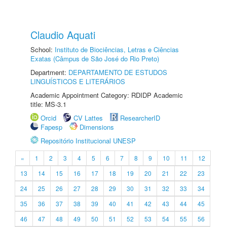
Claudio Aquati
School:
Instituto de Biociências, Letras e Ciências
Exatas (Câmpus de São José do Rio Preto)
Department:
DEPARTAMENTO DE ESTUDOS
LINGUÍSTICOS E LITERÁRIOS
Academic Appointment Category: RDIDP Academic
title: MS-3.1
Orcid
CV Lattes
ResearcherID
Fapesp
Dimensions
Repositório Institucional UNESP
«
1
2
3
4
5
6
7
8
9
10
11
12
13
14
15
16
17
18
19
20
21
22
23
24
25
26
27
28
29
30
31
32
33
34
35
36
37
38
39
40
41
42
43
44
45
46
47
48
49
50
51
52
53
54
55
56