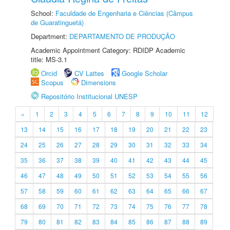
School:
Faculdade de Engenharia e Ciências (Câmpus
de Guaratinguetá)
Department:
DEPARTAMENTO DE PRODUÇÃO
Academic Appointment Category: RDIDP Academic
title: MS-3.1
Orcid
CV Lattes
Google Scholar
Scopus
Dimensions
Repositório Institucional UNESP
«
1
2
3
4
5
6
7
8
9
10
11
12
13
14
15
16
17
18
19
20
21
22
23
24
25
26
27
28
29
30
31
32
33
34
35
36
37
38
39
40
41
42
43
44
45
46
47
48
49
50
51
52
53
54
55
56
57
58
59
60
61
62
63
64
65
66
67
68
69
70
71
72
73
74
75
76
77
78
79
80
81
82
83
84
85
86
87
88
89