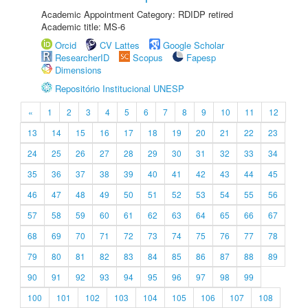
Academic Appointment Category: RDIDP retired
Academic title: MS-6
Orcid
CV Lattes
Google Scholar
ResearcherID
Scopus
Fapesp
Dimensions
Repositório Institucional UNESP
«
1
2
3
4
5
6
7
8
9
10
11
12
13
14
15
16
17
18
19
20
21
22
23
24
25
26
27
28
29
30
31
32
33
34
35
36
37
38
39
40
41
42
43
44
45
46
47
48
49
50
51
52
53
54
55
56
57
58
59
60
61
62
63
64
65
66
67
68
69
70
71
72
73
74
75
76
77
78
79
80
81
82
83
84
85
86
87
88
89
90
91
92
93
94
95
96
97
98
99
100
101
102
103
104
105
106
107
108