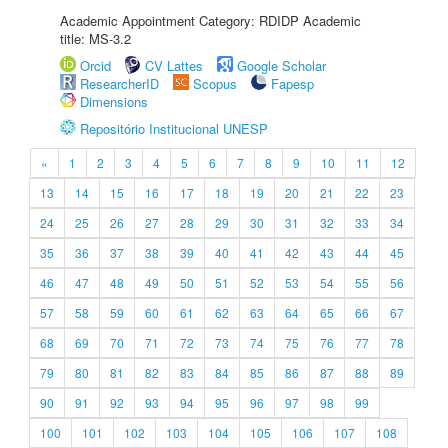
Academic Appointment Category: RDIDP Academic
title: MS-3.2
Orcid
CV Lattes
Google Scholar
ResearcherID
Scopus
Fapesp
Dimensions
Repositório Institucional UNESP
«
1
2
3
4
5
6
7
8
9
10
11
12
13
14
15
16
17
18
19
20
21
22
23
24
25
26
27
28
29
30
31
32
33
34
35
36
37
38
39
40
41
42
43
44
45
46
47
48
49
50
51
52
53
54
55
56
57
58
59
60
61
62
63
64
65
66
67
68
69
70
71
72
73
74
75
76
77
78
79
80
81
82
83
84
85
86
87
88
89
90
91
92
93
94
95
96
97
98
99
100
101
102
103
104
105
106
107
108