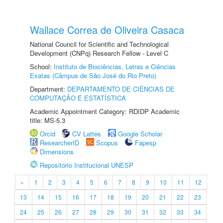
Wallace Correa de Oliveira Casaca
National Council for Scientific and Technological
Development (CNPq) Research Fellow - Level C
School:
Instituto de Biociências, Letras e Ciências
Exatas (Câmpus de São José do Rio Preto)
Department:
DEPARTAMENTO DE CIÊNCIAS DE
COMPUTAÇÃO E ESTATÍSTICA
Academic Appointment Category: RDIDP Academic
title: MS-5.3
Orcid
CV Lattes
Google Scholar
ResearcherID
Scopus
Fapesp
Dimensions
Repositório Institucional UNESP
«
1
2
3
4
5
6
7
8
9
10
11
12
13
14
15
16
17
18
19
20
21
22
23
24
25
26
27
28
29
30
31
32
33
34