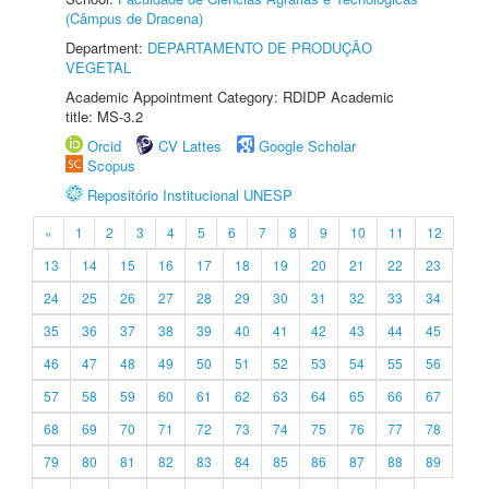
(Câmpus de Dracena)
Department:
DEPARTAMENTO DE PRODUÇÃO
VEGETAL
Academic Appointment Category: RDIDP Academic
title: MS-3.2
Orcid
CV Lattes
Google Scholar
Scopus
Repositório Institucional UNESP
«
1
2
3
4
5
6
7
8
9
10
11
12
13
14
15
16
17
18
19
20
21
22
23
24
25
26
27
28
29
30
31
32
33
34
35
36
37
38
39
40
41
42
43
44
45
46
47
48
49
50
51
52
53
54
55
56
57
58
59
60
61
62
63
64
65
66
67
68
69
70
71
72
73
74
75
76
77
78
79
80
81
82
83
84
85
86
87
88
89