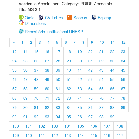
Academic Appointment Category: RDIDP Academic
title: MS-3.1
Orcid
CV Lattes
Scopus
Fapesp
Dimensions
Repositório Institucional UNESP
«
1
2
3
4
5
6
7
8
9
10
11
12
13
14
15
16
17
18
19
20
21
22
23
24
25
26
27
28
29
30
31
32
33
34
35
36
37
38
39
40
41
42
43
44
45
46
47
48
49
50
51
52
53
54
55
56
57
58
59
60
61
62
63
64
65
66
67
68
69
70
71
72
73
74
75
76
77
78
79
80
81
82
83
84
85
86
87
88
89
90
91
92
93
94
95
96
97
98
99
100
101
102
103
104
105
106
107
108
109
110
111
112
113
114
115
116
117